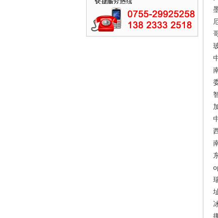
墨
厄
哥
玻
中
南
委
智
加
中
西
南
东
o
址
冰
挪