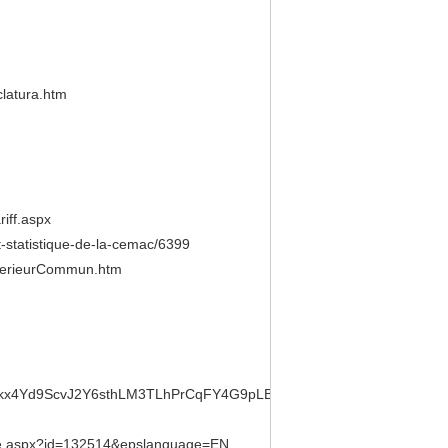
atura.htm
ff.aspx
tatistique-de-la-cemac/6399
rieurCommun.htm
d=JTPQkx4Yd9ScvJ2Y6sthLM3TLhPrCqFY4G9pLBbGxZclfKKZhGNj!2068976
ge.aspx?id=132514&epslanguage=EN