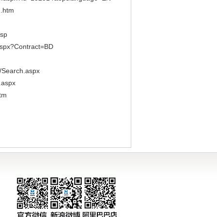
.htm
sp
px?Contract=BD
Search.aspx
.aspx
tm